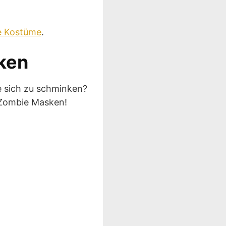
e Kostüme
.
ken
e sich zu schminken?
 Zombie Masken!