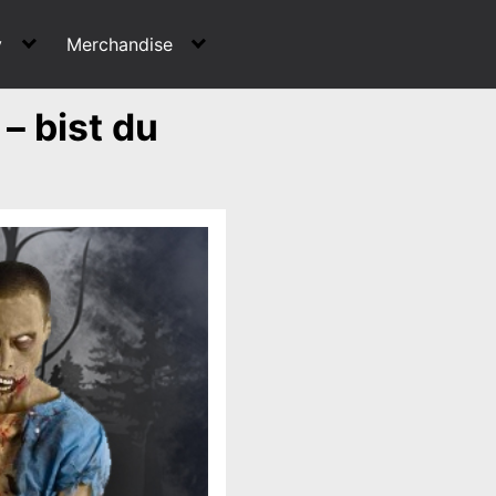
y
Merchandise
– bist du