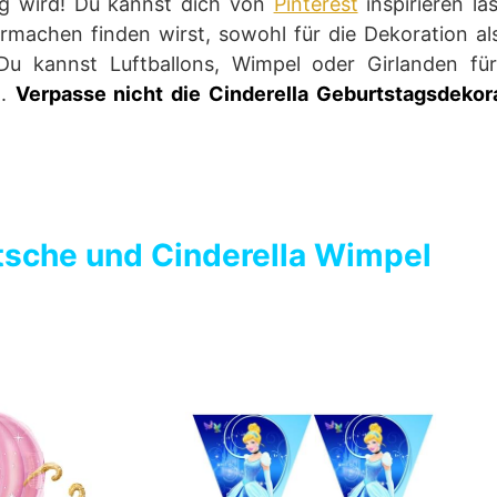
tig wird! Du kannst dich von
Pinterest
inspirieren la
rmachen finden wirst, sowohl für die Dekoration al
 Du kannst Luftballons, Wimpel oder Girlanden fü
n.
Verpasse nicht die Cinderella Geburtstagsdekorat
utsche
und
Cinderella Wimpel