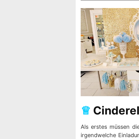
♕
Cindere
Als erstes müssen di
irgendwelche Einladu