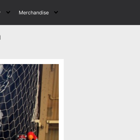
y
Merchandise
n