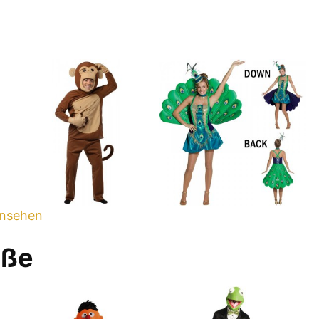
ansehen
aße