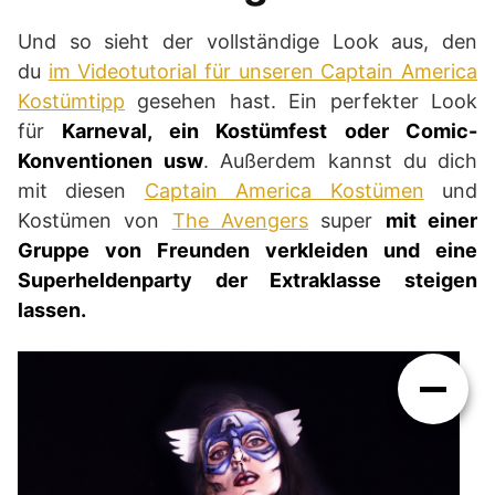
Und so sieht der vollständige Look aus, den
du
im Videotutorial für unseren Captain America
Kostümtipp
gesehen hast. Ein perfekter Look
für
Karneval, ein Kostümfest oder Comic-
Konventionen
usw
. Außerdem kannst du dich
mit diesen
Captain America Kostümen
und
Kostümen von
The Avengers
super
mit einer
Gruppe von Freunden verkleiden und eine
Superheldenparty der Extraklasse steigen
lassen.