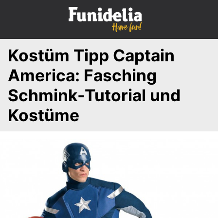
S
k
i
p
Kostüm Tipp Captain
t
o
America: Fasching
c
o
Schmink-Tutorial und
n
Kostüme
t
e
n
t