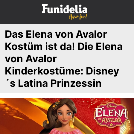
S
k
i
p
Das Elena von Avalor
t
o
Kostüm ist da! Die Elena
c
o
von Avalor
n
Kinderkostüme: Disney
t
e
´s Latina Prinzessin
n
t