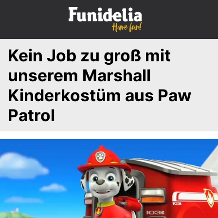
S
k
i
p
Kein Job zu groß mit
t
o
unserem Marshall
c
o
Kinderkostüm aus Paw
n
Patrol
t
e
n
t