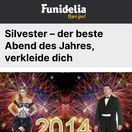
S
k
i
p
Silvester – der beste
t
o
Abend des Jahres,
c
o
verkleide dich
n
t
e
n
t