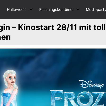
Halloween
Faschingskostüme
Mottopart
gin – Kinostart 28/11 mit tol
men