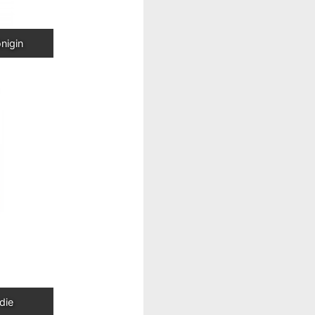
nigin
ie 