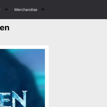
y
Merchandise
len