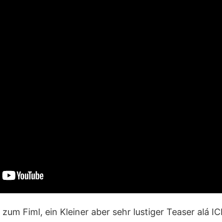
um Fiml, ein Kleiner aber sehr lustiger Teaser alá I