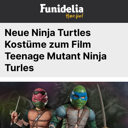
S
k
i
p
Neue Ninja Turtles
t
o
Kostüme zum Film
c
o
Teenage Mutant Ninja
n
Turles
t
e
n
t