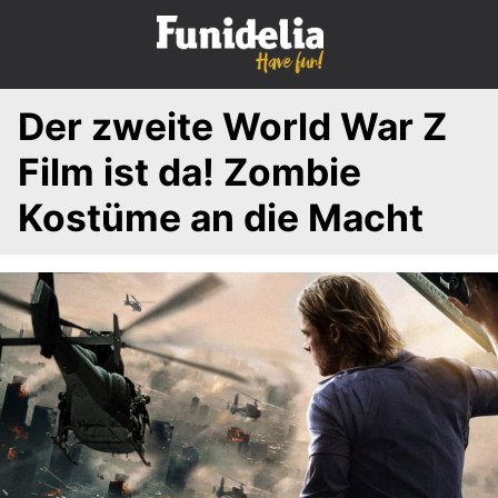
S
k
i
p
Der zweite World War Z
t
o
Film ist da! Zombie
c
o
Kostüme an die Macht
n
t
e
n
t