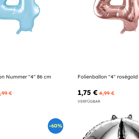
lon Nummer "4" 86 cm
Folienballon "4" roségold
1,75 €
,99 €
4,99 €
VERFÜGBAR
-60%