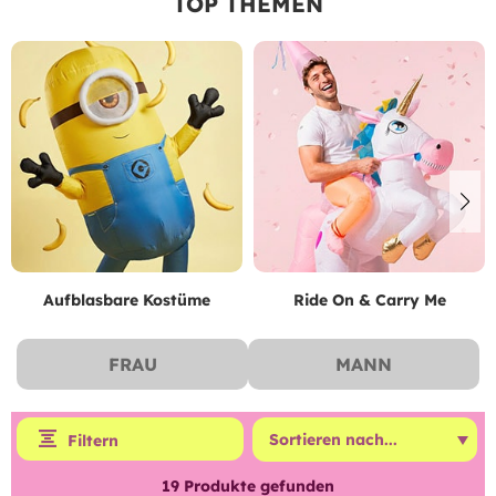
TOP THEMEN
Aufblasbare Kostüme
Ride On & Carry Me
FRAU
MANN
Filtern
19
Produkte gefunden