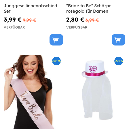
Junggesellinnenabschied
"Bride to Be" Schärpe
Set
roségold für Damen
3,99 €
2,80 €
9,99 €
6,99 €
VERFÜGBAR
VERFÜGBAR
-50%
-60%