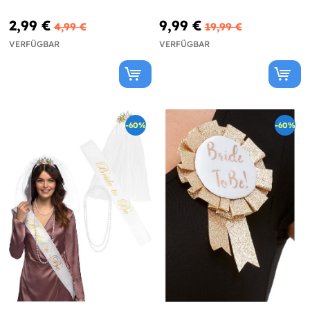
2,99 €
9,99 €
4,99 €
19,99 €
VERFÜGBAR
VERFÜGBAR
-60%
-60%