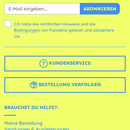
ABONNIEREN
Ich habe die rechtlichen Hinweise und die
Bedingungen
von Funidelia gelesen und akzeptiere
sie.
KUNDENSERVICE
BESTELLUNG VERFOLGEN
BRAUCHST DU HILFE?:
Meine Bestellung
Sendungen & Auslieferungen