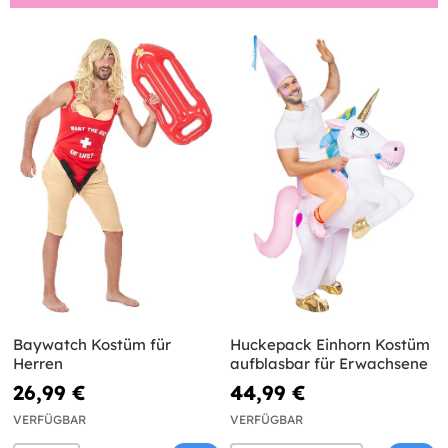
Baywatch Kostüm für
Huckepack Einhorn Kostüm
Herren
aufblasbar für Erwachsene
26,99 €
44,99 €
VERFÜGBAR
VERFÜGBAR