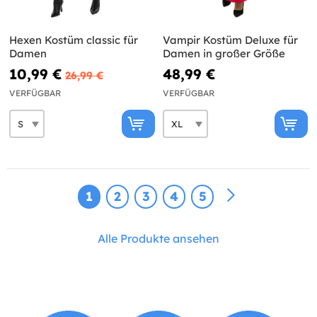
Hexen Kostüm classic für
Vampir Kostüm Deluxe für
Damen
Damen in großer Größe
10,99 €
48,99 €
26,99 €
VERFÜGBAR
VERFÜGBAR
1
2
3
4
5
Alle Produkte ansehen