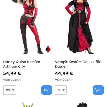
Harley Quinn Kostüm -
Vampir Kostüm Deluxe für
Arkham City
Damen
54,99 €
44,99 €
VERFÜGBAR
VERFÜGBAR