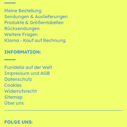
Meine Bestellung
Sendungen & Auslieferungen
Produkte & Größentabellen
Rücksendungen
Weitere Fragen
Klarna - Kauf auf Rechnung
INFORMATION:
Funidelia auf der Welt
Impressum und AGB
Datenschutz
Cookies
Widerrufsrecht
Sitemap
Über uns
FOLGE UNS: