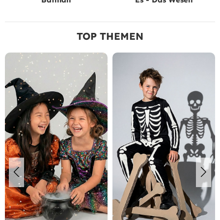
TOP THEMEN