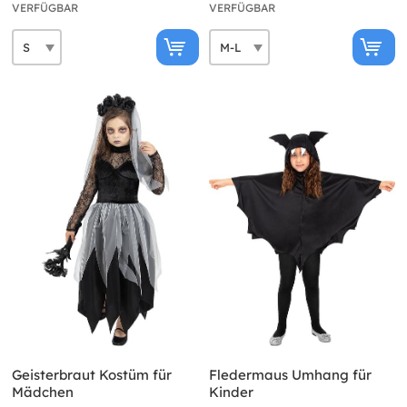
VERFÜGBAR
VERFÜGBAR
Geisterbraut Kostüm für
Fledermaus Umhang für
Mädchen
Kinder