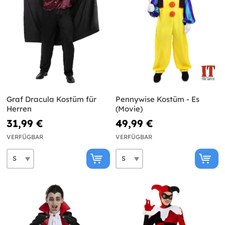
Graf Dracula Kostüm für
Pennywise Kostüm - Es
Herren
(Movie)
31,99 €
49,99 €
VERFÜGBAR
VERFÜGBAR