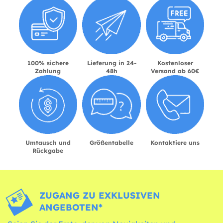
100% sichere
Lieferung in 24-
Kostenloser
Zahlung
48h
Versand ab 60€
Umtausch und
Größentabelle
Kontaktiere uns
Rückgabe
ZUGANG ZU EXKLUSIVEN
ANGEBOTEN*