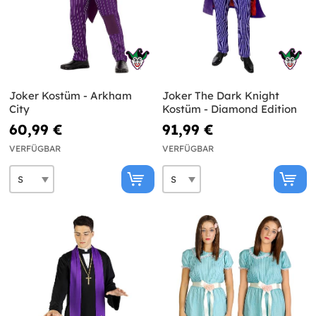
Joker Kostüm - Arkham
Joker The Dark Knight
City
Kostüm - Diamond Edition
60,99 €
91,99 €
VERFÜGBAR
VERFÜGBAR