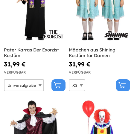
Pater Karras Der Exorzist
Mädchen aus Shining
Kostüm
Kostüm für Damen
31,99 €
31,99 €
VERFÜGBAR
VERFÜGBAR