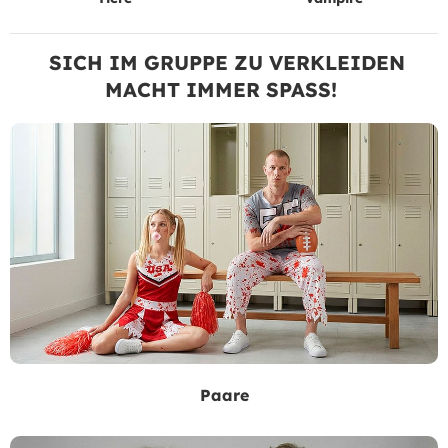
SICH IM GRUPPE ZU VERKLEIDEN
MACHT IMMER SPASS!
Paare