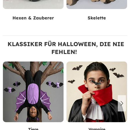
Skelette
Ghostbusters
KLASSIKER FÜR HALLOWEEN, DIE NIE
FEHLEN!
Tiere
Vampire