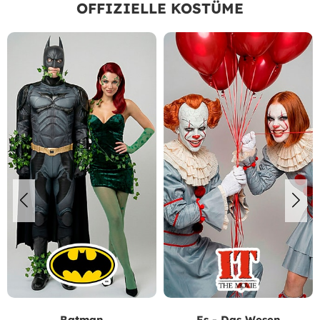
OFFIZIELLE KOSTÜME
Es - Das Wesen
Die Addams Familie