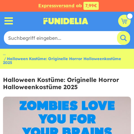
Expressversand
ab
7,99€
...
Halloween Kostüme: Originelle Horror Halloweenkostüme
2025
Halloween Kostüme: Originelle Horror
Halloweenkostüme 2025