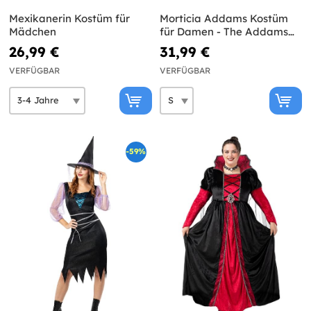
Mexikanerin Kostüm für
Morticia Addams Kostüm
Mädchen
für Damen - The Addams
Family
26,99 €
31,99 €
VERFÜGBAR
VERFÜGBAR
-59%