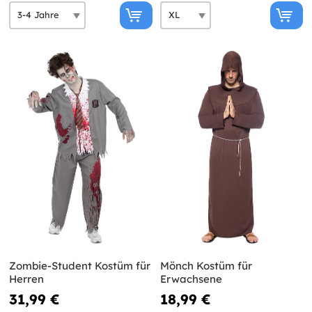
Zombie-Student Kostüm für
Mönch Kostüm für
Herren
Erwachsene
31,99 €
18,99 €