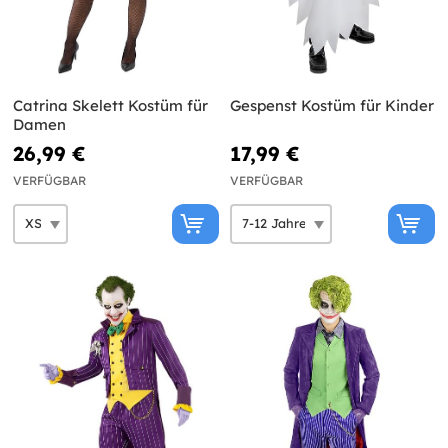
Catrina Skelett Kostüm für
Gespenst Kostüm für Kinder
Damen
26,99 €
17,99 €
VERFÜGBAR
VERFÜGBAR