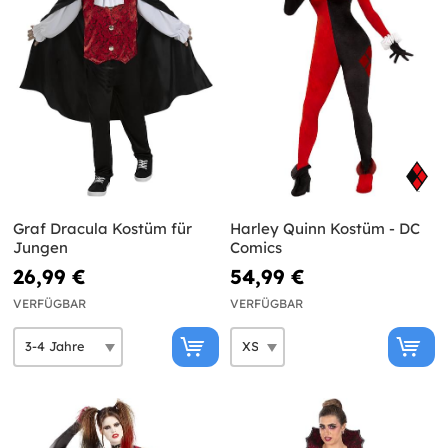
Graf Dracula Kostüm für
Harley Quinn Kostüm - DC
Jungen
Comics
26,99 €
54,99 €
VERFÜGBAR
VERFÜGBAR