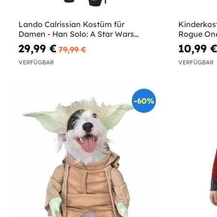
Lando Calrissian Kostüm für
Kinderkos
Damen - Han Solo: A Star Wars
Rogue On
Story
29,99 €
10,99 
79,99 €
VERFÜGBAR
VERFÜGBAR
-60%