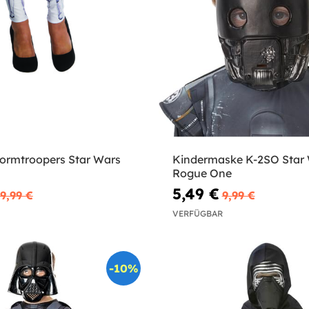
tormtroopers Star Wars
Kindermaske K-2SO Star
n
Rogue One
5,49 €
9,99 €
9,99 €
VERFÜGBAR
-10%