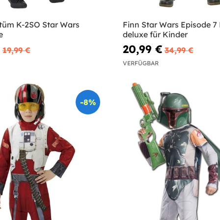
tüm K-2SO Star Wars
Finn Star Wars Episode 7
e
deluxe für Kinder
€
20,99 €
19,99 €
34,99 €
VERFÜGBAR
-8%