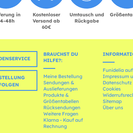
ferung in
Kostenloser
Umtausch und
Größenta
24-48h
Versand ab
Rückgabe
60€
BRAUCHST DU
INFORMATI
ENSERVICE
HILFE?:
Funidelia auf
Meine Bestellung
Impressum 
STELLUNG
Sendungen &
Datenschutz
FOLGEN
Auslieferungen
Cookies
Produkte &
Widerrufsrec
Größentabellen
Sitemap
Rücksendungen
Über uns
Weitere Fragen
Klarna - Kauf auf
Rechnung