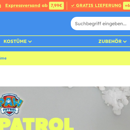
Expressversand
ab
7,99€
✓ GRATIS LIEFERUNG
+
KOSTÜME
ZUBEHÖR
tüme