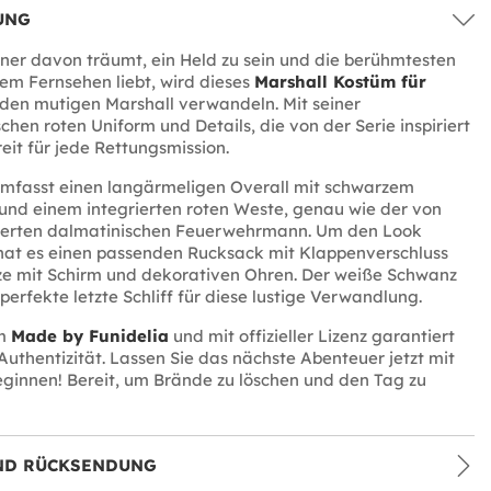
UNG
ner davon träumt, ein Held zu sein und die berühmtesten
m Fernsehen liebt, wird dieses
Marshall Kostüm für
 den mutigen Marshall verwandeln. Mit seiner
chen roten Uniform und Details, die von der Serie inspiriert
ereit für jede Rettungsmission.
mfasst einen langärmeligen Overall mit schwarzem
und einem integrierten roten Weste, genau wie der von
erten dalmatinischen Feuerwehrmann. Um den Look
hat es einen passenden Rucksack mit Klappenverschluss
ze mit Schirm und dekorativen Ohren. Der weiße Schwanz
 perfekte letzte Schliff für diese lustige Verwandlung.
üm
Made by Funidelia
und mit offizieller Lizenz garantiert
Authentizität. Lassen Sie das nächste Abenteuer jetzt mit
ginnen! Bereit, um Brände zu löschen und den Tag zu
ND RÜCKSENDUNG