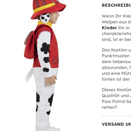
BESCHREIB
Wenn Ihr Klei
Welpen aus de
Kinder
ihn in
charakteristis
sind, ist er b
Das Kostüm u
Punktmuster 
dem liebensw
abzurunden, 
und eine Müt
hinten ist der
Dieses Kost
Qualität und 
Paw Patrol be
retten?
VERSAND U