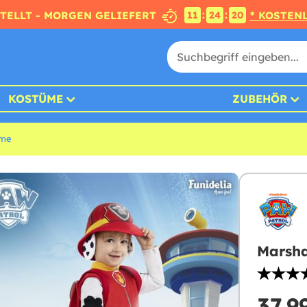
:
:
STELLT - MORGEN GELIEFERT
* KOSTEN
11
24
18
KOSTÜME
ZUBEHÖR
üme
Marsha
37,9