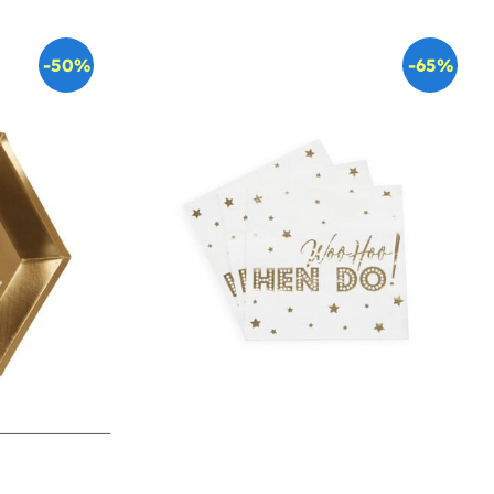
-50%
-65%