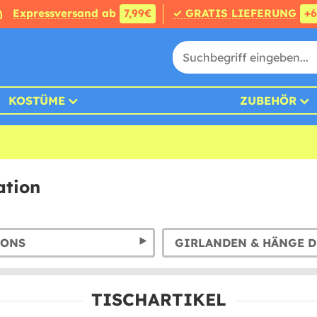
Expressversand
ab
7,99€
✓ GRATIS LIEFERUNG
+
KOSTÜME
ZUBEHÖR
ation
LONS
GIRLANDEN & HÄNGE 
TISCHARTIKEL