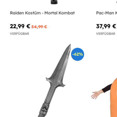
Raiden Kostüm - Mortal Kombat
Pac-Man K
22,99 €
37,99 €
54,99 €
VERFÜGBAR
VERFÜGBAR
-62%