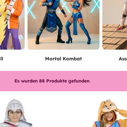
ll
Mortal Kombat
Ass
Es wurden
88
Produkte gefunden