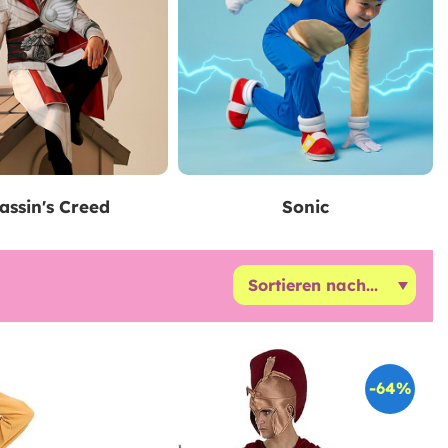
assin's Creed
Sonic
-64%