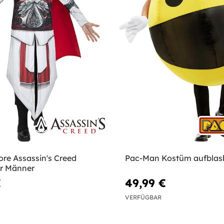
ore Assassin's Creed
Pac-Man Kostüm aufblas
r Männer
€
49,99 €
VERFÜGBAR