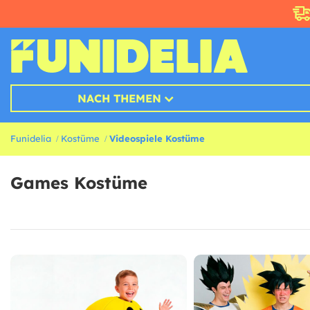
NACH THEMEN
Funidelia
Kostüme
Videospiele Kostüme
Games Kostüme