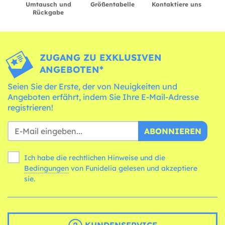
Umtausch und
Größentabelle
Kontaktiere uns
Rückgabe
ZUGANG ZU EXKLUSIVEN
ANGEBOTEN*
Seien Sie der Erste, der von Neuigkeiten und
Angeboten erfährt, indem Sie Ihre E-Mail-Adresse
registrieren!
ABONNIEREN
Ich habe die rechtlichen Hinweise und die
Bedingungen
von Funidelia gelesen und akzeptiere
sie.
KUNDENSERVICE