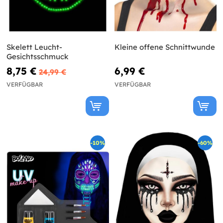
Skelett Leucht-
Kleine offene Schnittwunde
Gesichtsschmuck
8,75 €
6,99 €
24,99 €
VERFÜGBAR
VERFÜGBAR
-10%
-60%