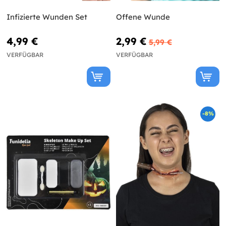
Infizierte Wunden Set
Offene Wunde
4,99 €
2,99 €
5,99 €
VERFÜGBAR
VERFÜGBAR
-8%