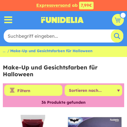
Expressversand
ab
7,99€
...
Make-Up und Gesichtsfarben für Halloween
Make-Up und Gesichtsfarben für
Halloween
Filtern
36
Produkte gefunden