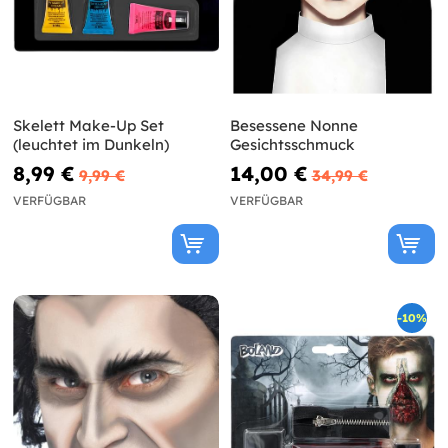
Skelett Make-Up Set
Besessene Nonne
(leuchtet im Dunkeln)
Gesichtsschmuck
8,99 €
14,00 €
9,99 €
34,99 €
VERFÜGBAR
VERFÜGBAR
-10%