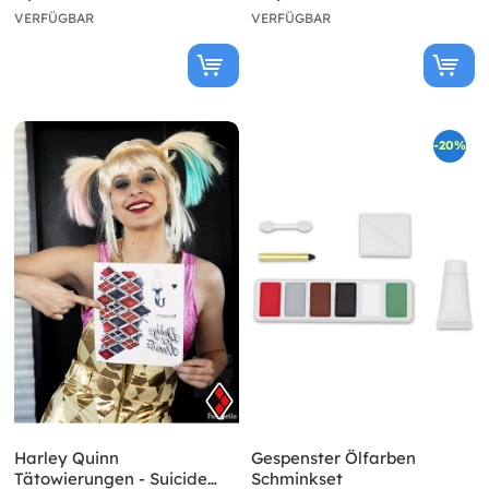
VERFÜGBAR
VERFÜGBAR
-20%
Harley Quinn
Gespenster Ölfarben
Tätowierungen - Suicide
Schminkset