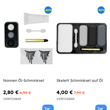
-60%
-50%
Nonnen Öl-Schminkset
Skelett Schminkset auf Öl
2,80 €
4,00 €
6,99 €
7,99 €
VERFÜGBAR
VERFÜGBAR