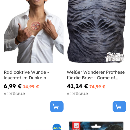
Radioaktive Wunde -
Weißer Wanderer Prothese
leuchtet im Dunkeln
für die Brust - Game of
Thrones
6,99 €
41,24 €
14,99 €
74,99 €
VERFÜGBAR
VERFÜGBAR
-65%