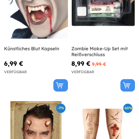
Künstliches Blut Kapseln
Zombie Make-Up Set mit
Reißverschluss
6,99 €
8,99 €
9,99 €
VERFÜGBAR
VERFÜGBAR
-7%
-10%