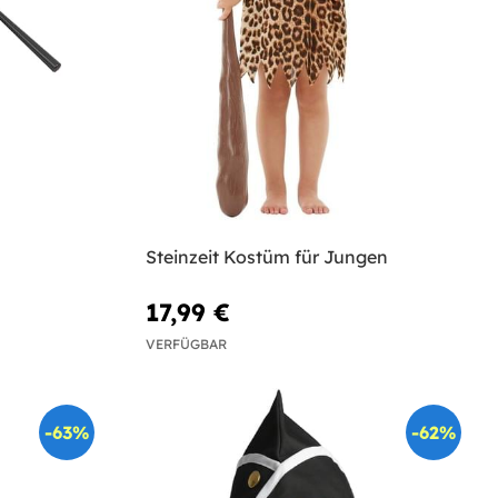
Steinzeit Kostüm für Jungen
17,99 €
VERFÜGBAR
-63%
-62%