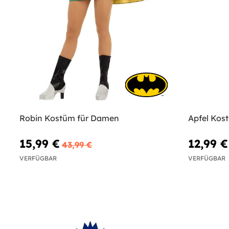
Robin Kostüm für Damen
Apfel Kost
15,99 €
12,99 €
43,99 €
VERFÜGBAR
VERFÜGBAR