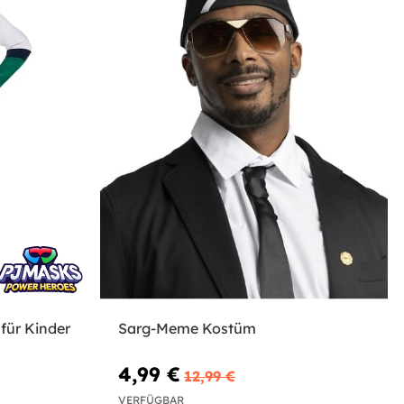
ür Kinder
Sarg-Meme Kostüm
4,99 €
12,99 €
VERFÜGBAR