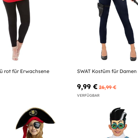
ü rot für Erwachsene
SWAT Kostüm für Damen
9,99 €
26,99 €
VERFÜGBAR