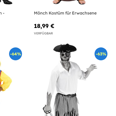
 -
Mönch Kostüm für Erwachsene
18,99 €
VERFÜGBAR
-64%
-63%