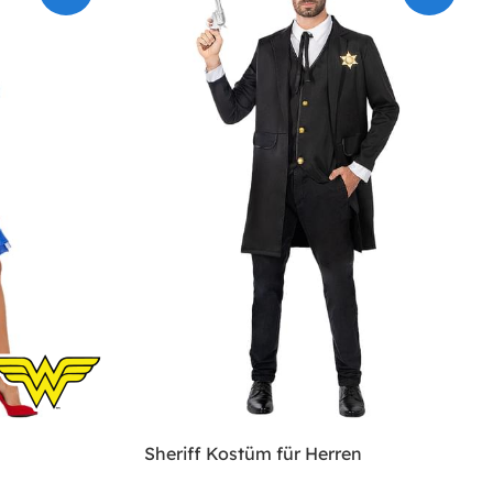
Sheriff Kostüm für Herren