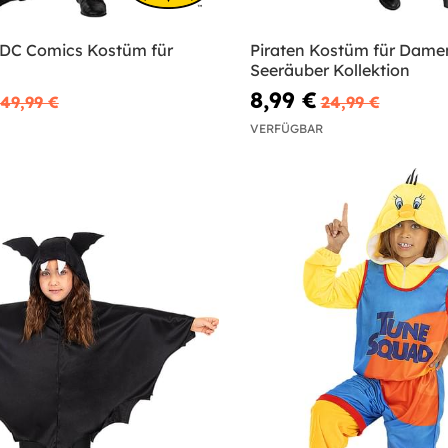
DC Comics Kostüm für
Piraten Kostüm für Damen
Seeräuber Kollektion
8,99 €
49,99 €
24,99 €
VERFÜGBAR