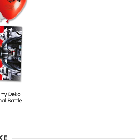
rty Deko
al Battle
KE