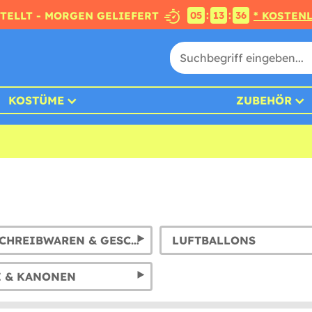
:
:
STELLT - MORGEN GELIEFERT
* KOSTEN
05
13
34
KOSTÜME
ZUBEHÖR
PAPIER, SCHREIBWAREN & GESCHENKE
LUFTBALLONS
I & KANONEN