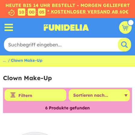
HEUTE BIS 14 UHR BESTELLT - MORGEN GELIEFERT
* KOSTENLOSER VERSAND AB 60€
:
:
10
00
04
...
Clown Make-Up
Clown Make-Up
Filtern
6
Produkte gefunden