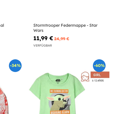
al
Stormtrooper Federmappe - Star
Wars
11,99 €
24,99 €
VERFÜGBAR
-34%
-60%