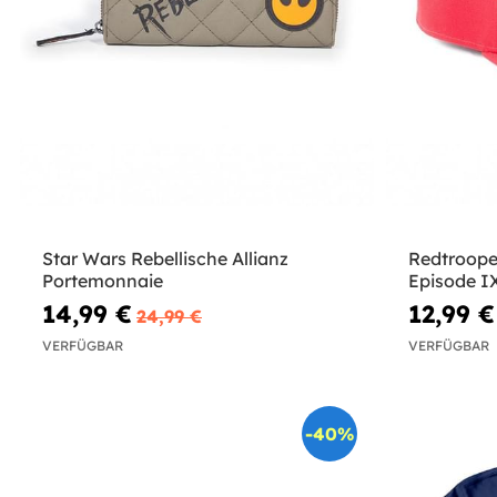
Star Wars Rebellische Allianz
Redtroope
Portemonnaie
Episode IX
14,99 €
12,99 €
24,99 €
VERFÜGBAR
VERFÜGBAR
-40%