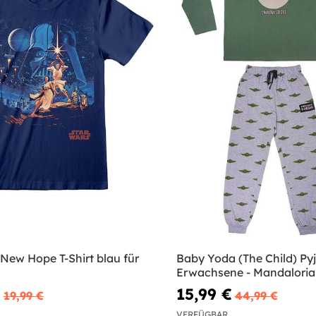
New Hope T-Shirt blau für
Baby Yoda (The Child) Py
Erwachsene - Mandaloria
€
15,99 €
19,99 €
44,99 €
VERFÜGBAR