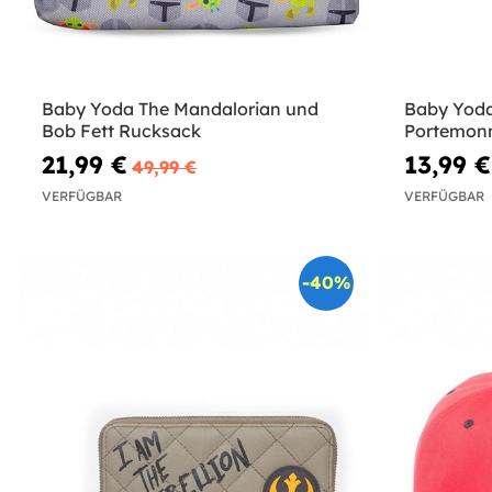
Baby Yoda The Mandalorian und
Baby Yoda
Bob Fett Rucksack
Portemonn
Wars
21,99 €
13,99 €
49,99 €
VERFÜGBAR
VERFÜGBAR
-40%