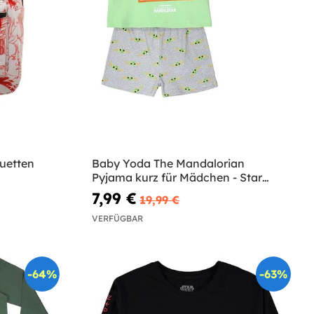
uetten
Baby Yoda The Mandalorian
Pyjama kurz für Mädchen - Star
Wars
7,99 €
19,99 €
VERFÜGBAR
-64%
-63%