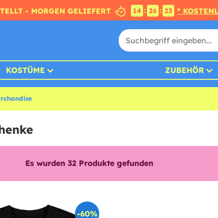
:
:
STELLT - MORGEN GELIEFERT
* KOSTEN
14
26
21
KOSTÜME
ZUBEHÖR
rchandise
chenke
Es wurden
32
Produkte gefunden
-60%