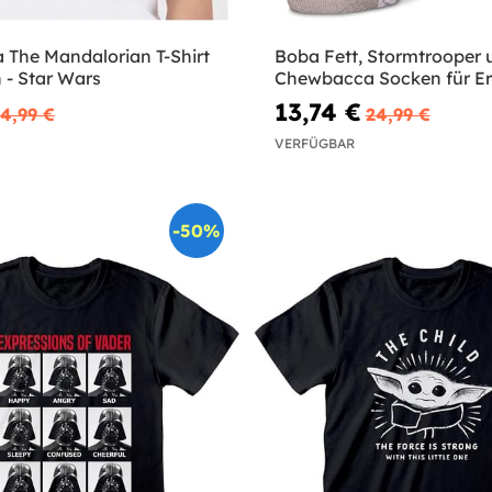
 The Mandalorian T-Shirt
Boba Fett, Stormtrooper 
 - Star Wars
Chewbacca Socken für E
- Star Wars
13,74 €
4,99 €
24,99 €
VERFÜGBAR
-50%