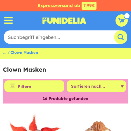
Expressversand
ab
7,99€
...
Clown Masken
Clown Masken
Filtern
16
Produkte gefunden