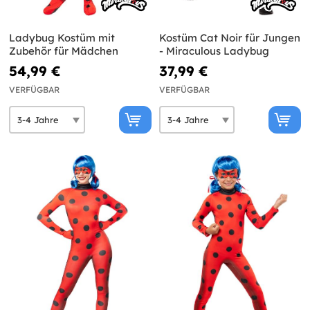
Ladybug Kostüm mit
Kostüm Cat Noir für Jungen
Zubehör für Mädchen
- Miraculous Ladybug
54,99 €
37,99 €
VERFÜGBAR
VERFÜGBAR