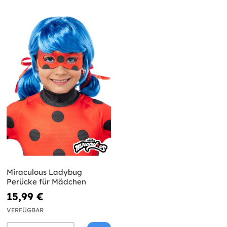
Miraculous Ladybug
Perücke für Mädchen
15,99 €
VERFÜGBAR