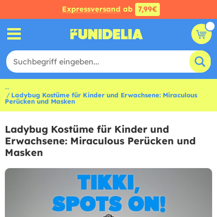
Expressversand
ab
7,99€
...
Ladybug Kostüme für Kinder und Erwachsene: Miraculous
Perücken und Masken
Ladybug Kostüme für Kinder und
Erwachsene: Miraculous Perücken und
Masken