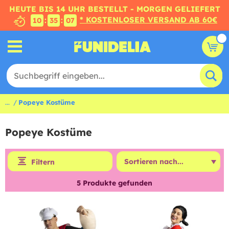
HEUTE BIS 14 UHR BESTELLT - MORGEN GELIEFERT
* KOSTENLOSER VERSAND AB 60€
:
:
10
35
06
...
Popeye Kostüme
Popeye Kostüme
Filtern
5
Produkte gefunden