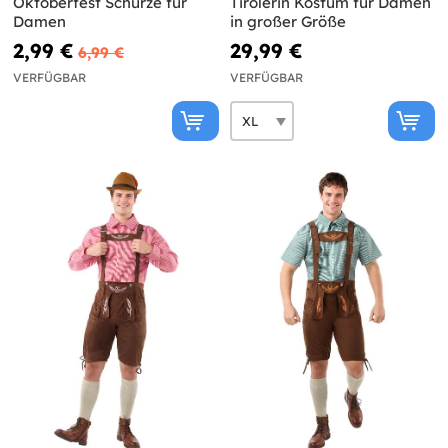
Oktoberfest Schürze für
Tirolerin Kostüm für Damen
Damen
in großer Größe
2,99 €
29,99 €
6,99 €
VERFÜGBAR
VERFÜGBAR