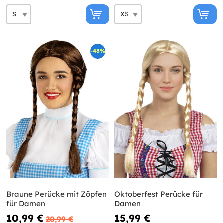
-48%
Braune Perücke mit Zöpfen
Oktoberfest Perücke für
für Damen
Damen
10,99 €
15,99 €
20,99 €