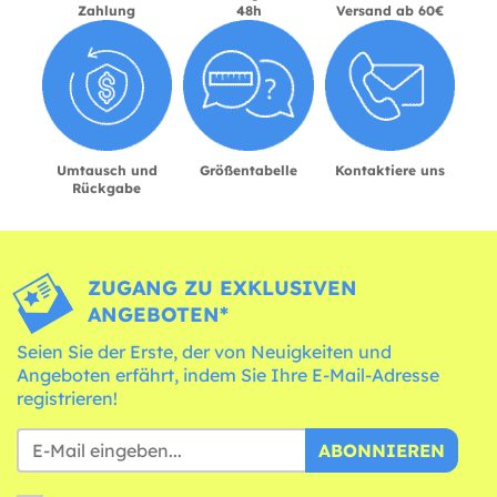
Zahlung
48h
Versand ab 60€
Umtausch und
Größentabelle
Kontaktiere uns
Rückgabe
ZUGANG ZU EXKLUSIVEN
ANGEBOTEN*
Seien Sie der Erste, der von Neuigkeiten und
Angeboten erfährt, indem Sie Ihre E-Mail-Adresse
registrieren!
ABONNIEREN