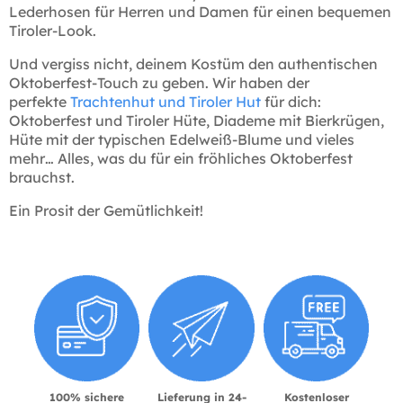
Lederhosen für Herren und Damen für einen bequemen
Tiroler-Look.
Und vergiss nicht, deinem Kostüm den authentischen
Oktoberfest-Touch zu geben. Wir haben der
perfekte
Trachtenhut und Tiroler Hut
für dich:
Oktoberfest und Tiroler Hüte, Diademe mit Bierkrügen,
Hüte mit der typischen Edelweiß-Blume und vieles
mehr… Alles, was du für ein fröhliches Oktoberfest
brauchst.
Ein Prosit der Gemütlichkeit!
100% sichere
Lieferung in 24-
Kostenloser