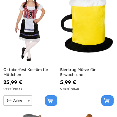
Oktoberfest Kostüm für
Bierkrug Mütze für
Mädchen
Erwachsene
25,99 €
5,99 €
VERFÜGBAR
VERFÜGBAR