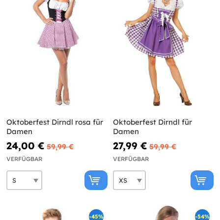
Oktoberfest Dirndl rosa für
Oktoberfest Dirndl für
Damen
Damen
24,00 €
27,99 €
59,99 €
59,99 €
VERFÜGBAR
VERFÜGBAR
-45%
-54%