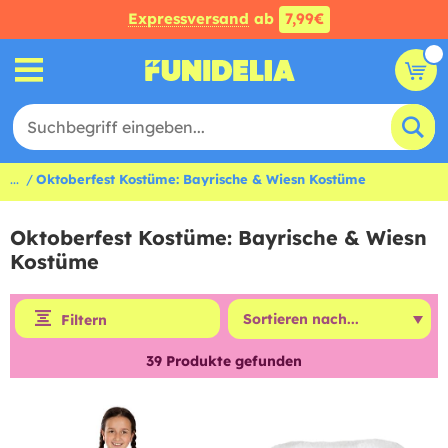
Expressversand
ab
7,99€
...
Oktoberfest Kostüme: Bayrische & Wiesn Kostüme
Oktoberfest Kostüme: Bayrische & Wiesn
Kostüme
Filtern
39
Produkte gefunden