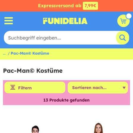
Expressversand
ab
7,99€
...
Pac-Man© Kostüme
Pac-Man© Kostüme
Filtern
13
Produkte gefunden