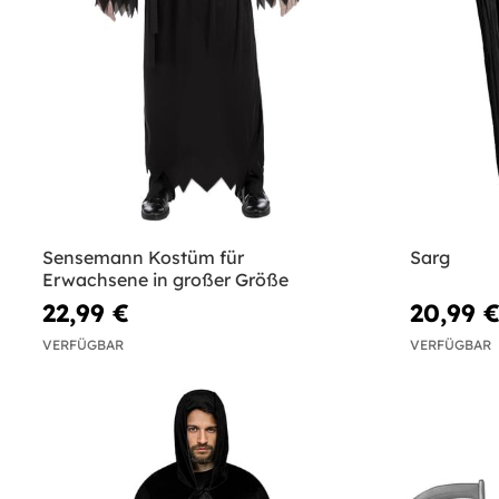
Sensemann Kostüm für
Sarg
Erwachsene in großer Größe
22,99 €
20,99 
VERFÜGBAR
VERFÜGBAR