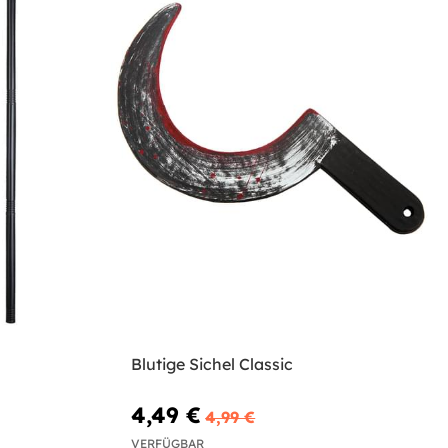
Blutige Sichel Classic
4,49 €
4,99 €
VERFÜGBAR