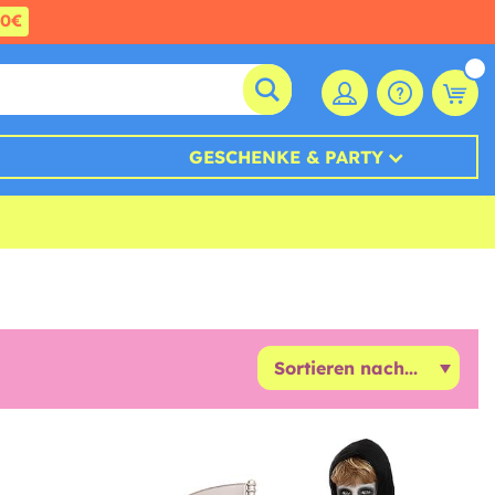
60€
GESCHENKE & PARTY