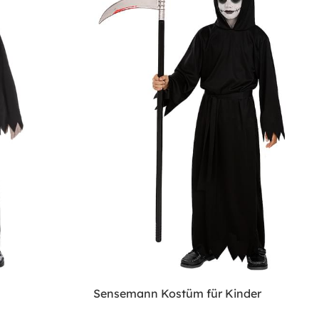
Sensemann Kostüm für Kinder