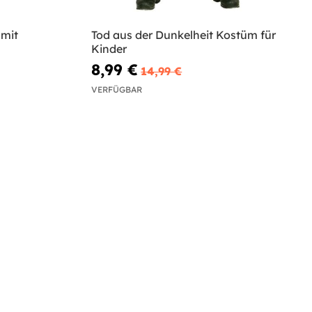
 mit
Tod aus der Dunkelheit Kostüm für
Kinder
8,99 €
14,99 €
VERFÜGBAR