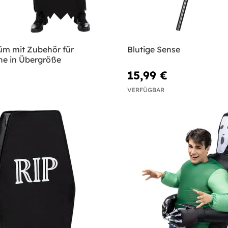
üm mit Zubehör für
Blutige Sense
e in Übergröße
15,99 €
VERFÜGBAR