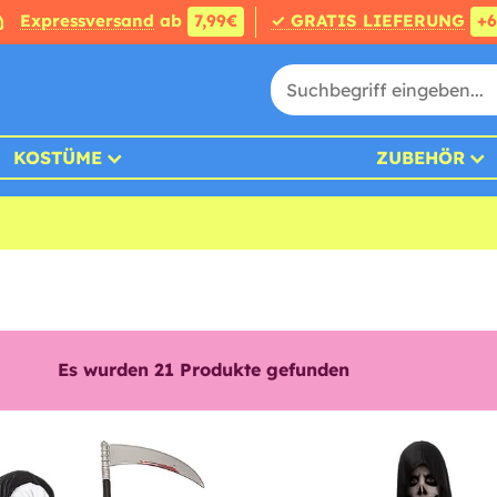
Expressversand
ab
7,99€
✓ GRATIS LIEFERUNG
+
KOSTÜME
ZUBEHÖR
Es wurden
21
Produkte gefunden