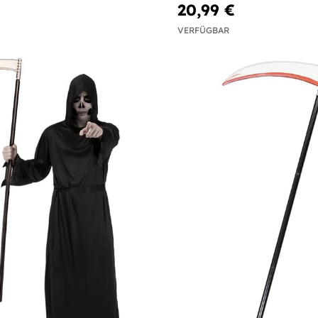
€
20,99 €
VERFÜGBAR