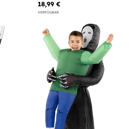
18,99 €
VERFÜGBAR