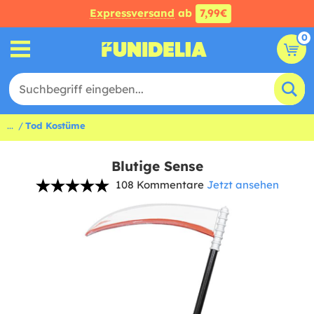
Expressversand
ab
7,99€
0
...
Tod Kostüme
Blutige Sense
108 Kommentare
Jetzt ansehen