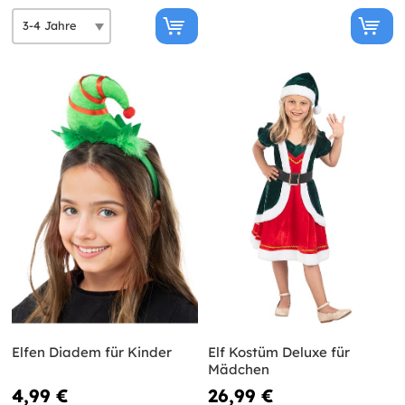
Elfen Diadem für Kinder
Elf Kostüm Deluxe für
Mädchen
4,99 €
26,99 €