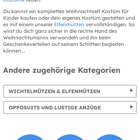
Du kannst ein komplettes Weihnachtself Kostüm für
Kinder kaufen oder dein eigenes Kostüm gestalten und
es mit einem unserer
Elfenmützen
vervollständigen. So
wirst du dich ganz sicher in die rechte Hand des
Weihnachtsmanns verwandeln und ihn beim
Geschenkeverteilen auf seinem Schlitten begleiten
können...
Andere zugehörige Kategorien
WICHTELMÜTZEN & ELFENMÜTZEN
OPPOSUITS UND LUSTIGE ANZÜGE