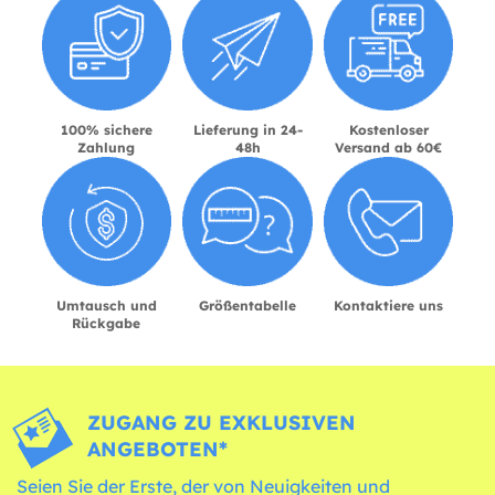
100% sichere
Lieferung in 24-
Kostenloser
Zahlung
48h
Versand ab 60€
Umtausch und
Größentabelle
Kontaktiere uns
Rückgabe
ZUGANG ZU EXKLUSIVEN
ANGEBOTEN*
Seien Sie der Erste, der von Neuigkeiten und