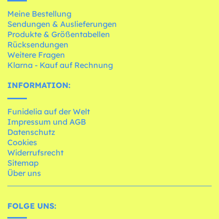
Meine Bestellung
Sendungen & Auslieferungen
Produkte & Größentabellen
Rücksendungen
Weitere Fragen
Klarna - Kauf auf Rechnung
INFORMATION:
Funidelia auf der Welt
Impressum und AGB
Datenschutz
Cookies
Widerrufsrecht
Sitemap
Über uns
FOLGE UNS: