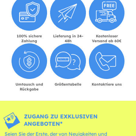
100% sichere
Lieferung in 24-
Kostenloser
Zahlung
48h
Versand ab 60€
Umtausch und
Größentabelle
Kontaktiere uns
Rückgabe
ZUGANG ZU EXKLUSIVEN
ANGEBOTEN*
Seien Sie der Erste, der von Neuigkeiten und