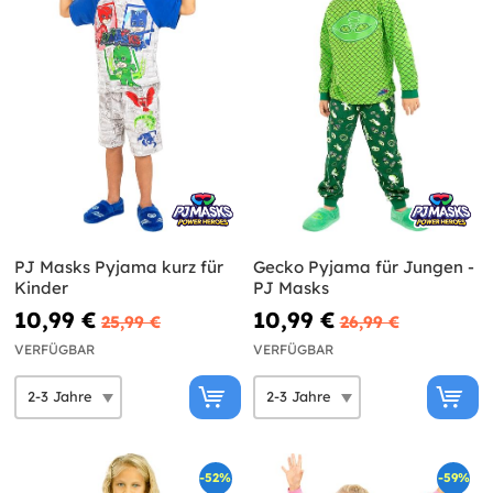
PJ Masks Pyjama kurz für
Gecko Pyjama für Jungen -
Kinder
PJ Masks
10,99 €
10,99 €
25,99 €
26,99 €
VERFÜGBAR
VERFÜGBAR
-52%
-59%