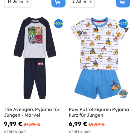
-60%
-65%
The Avengers Pyjama für
Paw Patrol Figuren Pyjama
Jungen - Marvel
kurz für Jungen
9,99 €
6,99 €
24,99 €
19,99 €
VERFÜGBAR
VERFÜGBAR