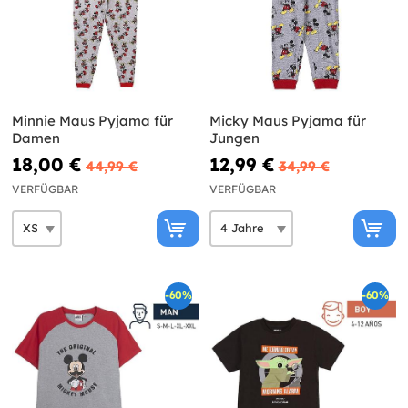
Minnie Maus Pyjama für
Micky Maus Pyjama für
Damen
Jungen
18,00 €
12,99 €
44,99 €
34,99 €
VERFÜGBAR
VERFÜGBAR
-60%
-60%