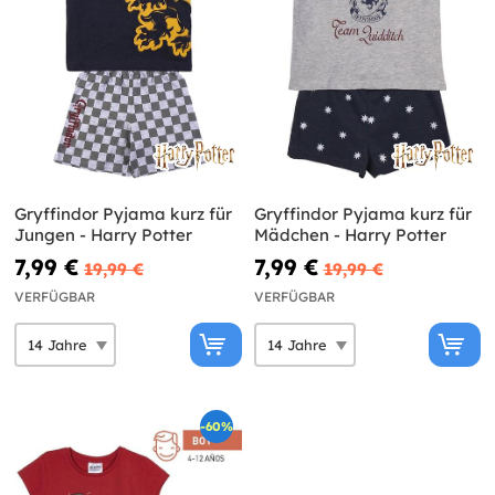
Gryffindor Pyjama kurz für
Gryffindor Pyjama kurz für
Jungen - Harry Potter
Mädchen - Harry Potter
7,99 €
7,99 €
19,99 €
19,99 €
VERFÜGBAR
VERFÜGBAR
-60%