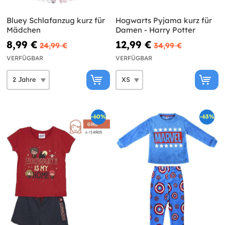
Bluey Schlafanzug kurz für
Hogwarts Pyjama kurz für
Mädchen
Damen - Harry Potter
8,99 €
12,99 €
24,99 €
34,99 €
VERFÜGBAR
VERFÜGBAR
-60%
-63%