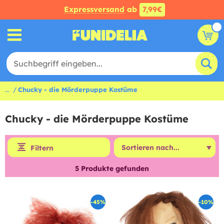
Expressversand
ab
7,99€
...
Chucky - die Mörderpuppe Kostüme
Chucky - die Mörderpuppe Kostüme
Filtern
5
Produkte gefunden
-45%
-10%