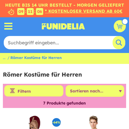
HEUTE BIS 14 UHR BESTELLT - MORGEN GELIEFERT
* KOSTENLOSER VERSAND AB 60€
:
:
09
11
05
...
Römer Kostüme für Herren
Römer Kostüme für Herren
Filtern
7
Produkte gefunden
-64%