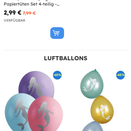
Papiertüten Set 4-teilig -
Ariel Under the Sea
2,99 €
7,99 €
VERFÜGBAR
LUFTBALLONS
-65%
-45%