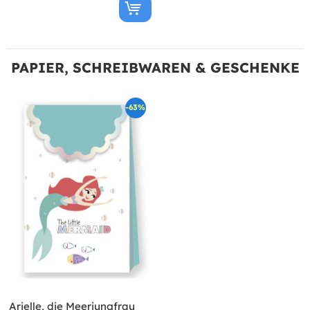
PAPIER, SCHREIBWAREN & GESCHENKE
-63%
Arielle, die Meerjungfrau