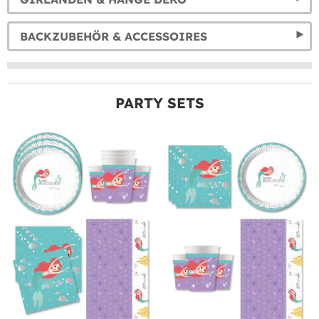
BACKZUBEHÖR & ACCESSOIRES
PARTY SETS