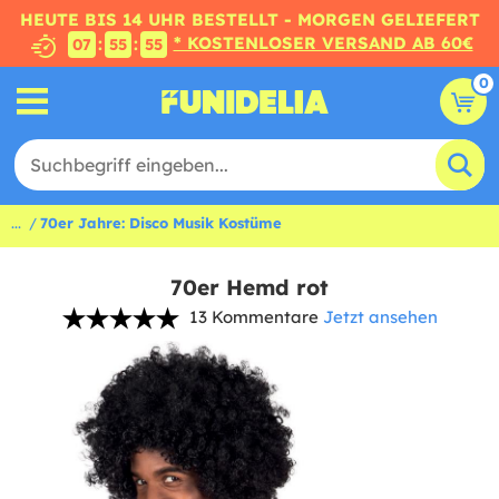
HEUTE BIS 14 UHR BESTELLT - MORGEN GELIEFERT
* KOSTENLOSER VERSAND AB 60€
:
:
07
55
55
0
...
70er Jahre: Disco Musik Kostüme
70er Hemd rot
13 Kommentare
Jetzt ansehen