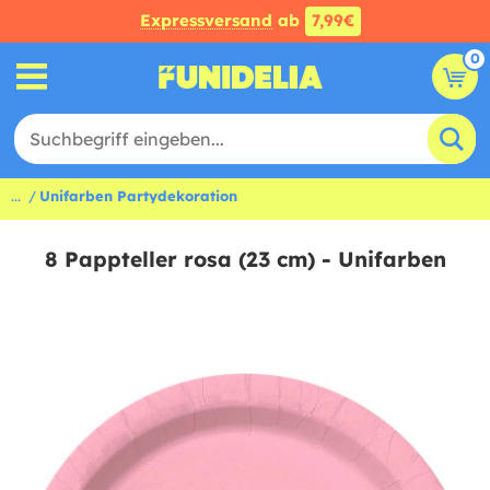
Expressversand
ab
7,99€
0
...
Unifarben Partydekoration
8 Pappteller rosa (23 cm) - Unifarben