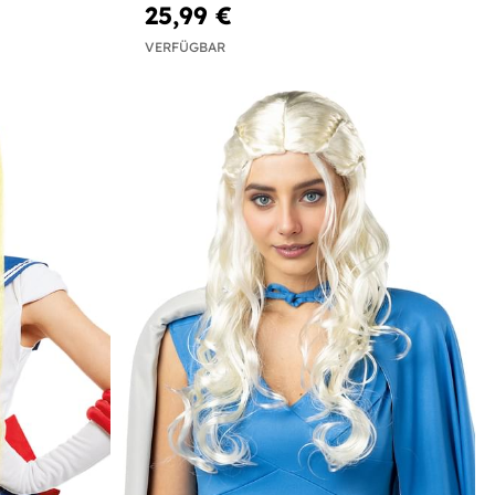
25,99 €
VERFÜGBAR