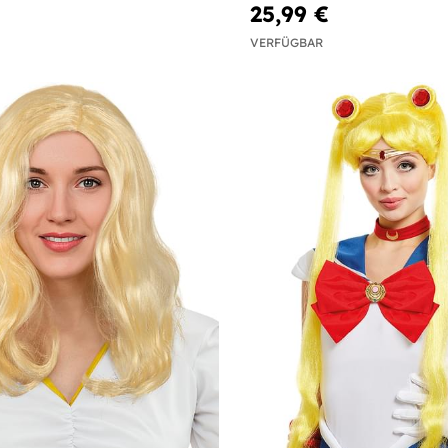
25,99 €
VERFÜGBAR