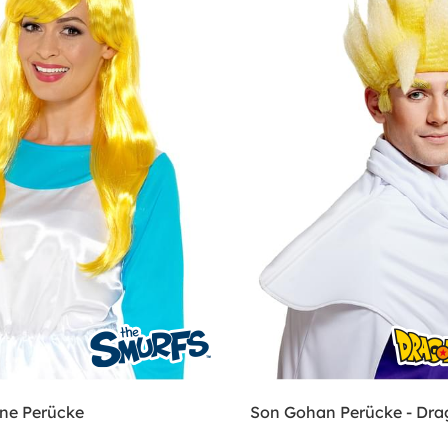
ne Perücke
Son Gohan Perücke - Dra