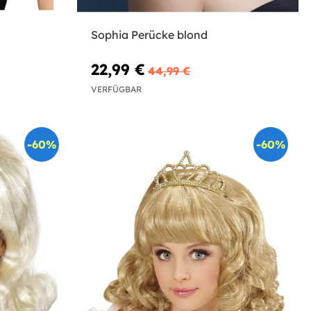
Sophia Perücke blond
22,99 €
44,99 €
VERFÜGBAR
-60%
-60%