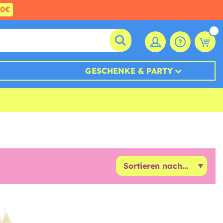
60€
GESCHENKE & PARTY