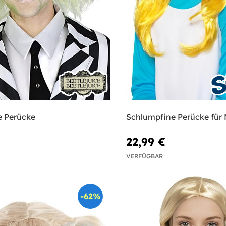
e Perücke
Schlumpfine Perücke für
€
22,99 €
VERFÜGBAR
-62%