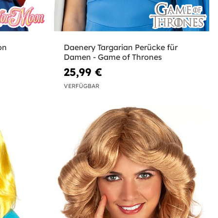
on
Daenery Targarian Perücke für
Damen - Game of Thrones
25,99 €
VERFÜGBAR