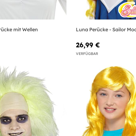
rücke mit Wellen
Luna Perücke - Sailor Mo
26,99 €
VERFÜGBAR