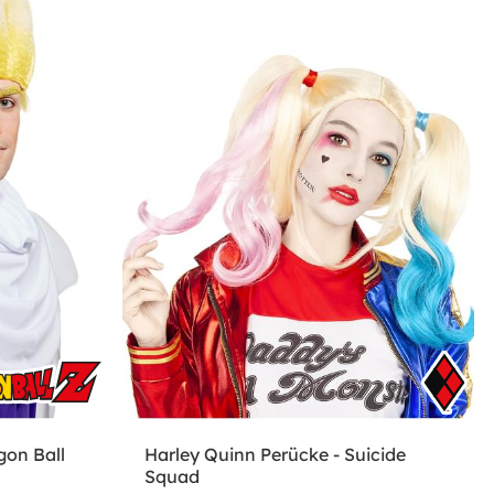
gon Ball
Harley Quinn Perücke - Suicide
Squad