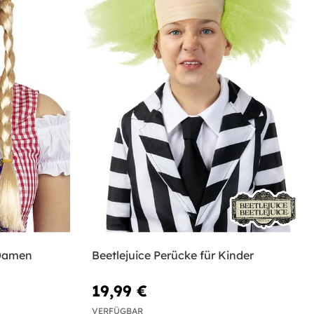
 Damen
Beetlejuice Perücke für Kinder
19,99 €
VERFÜGBAR