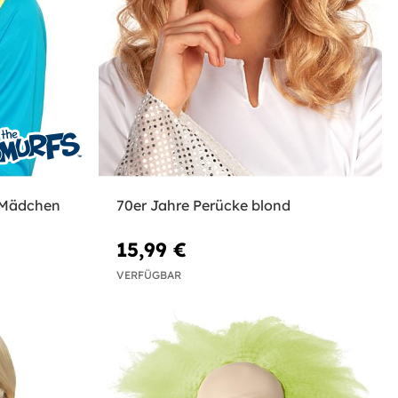
 Mädchen
70er Jahre Perücke blond
15,99 €
VERFÜGBAR