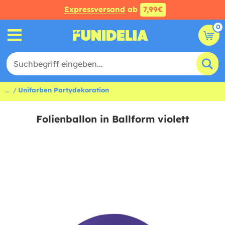
Expressversand
ab
7,99€
0
...
Unifarben Partydekoration
Folienballon in Ballform violett