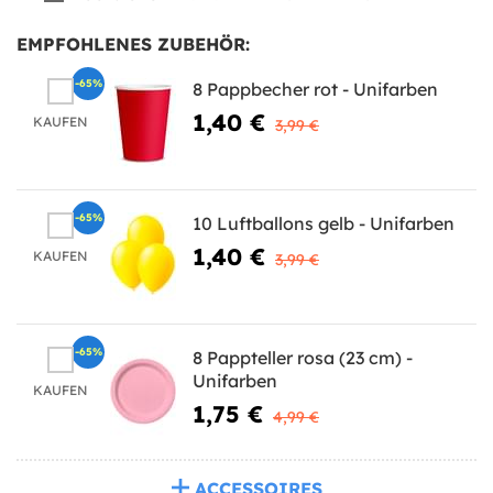
EMPFOHLENES ZUBEHÖR:
-65%
8 Pappbecher rot - Unifarben
1,40 €
KAUFEN
3,99 €
-65%
10 Luftballons gelb - Unifarben
1,40 €
KAUFEN
3,99 €
-65%
8 Pappteller rosa (23 cm) -
Unifarben
KAUFEN
1,75 €
4,99 €
ACCESSOIRES