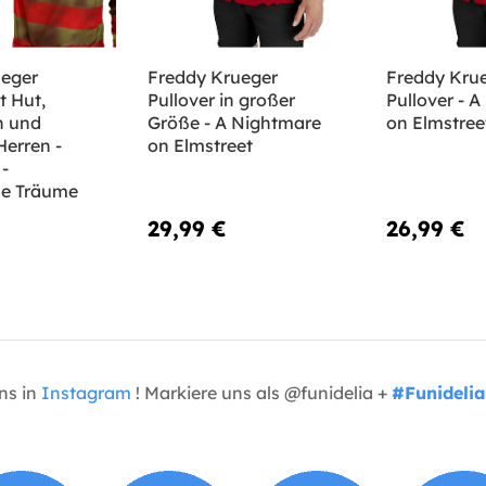
ueger
Freddy Krueger
Freddy Kru
t Hut,
Pullover in großer
Pullover - 
h und
Größe - A Nightmare
on Elmstree
Herren -
on Elmstreet
-
he Träume
29,99 €
26,99 €
uns in
Instagram
! Markiere uns als @funidelia +
#Funidelia