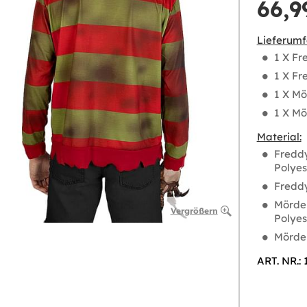
66,9
Lieferumf
1 X Fr
1 X Fr
1 X Mö
1 X M
Material:
Freddy
Polyes
Freddy
Mörder
Vergrößern
Polyes
Mörde
ART. NR.: