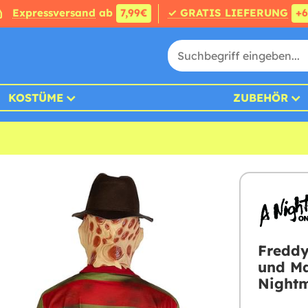
Expressversand
ab
7,99€
✓ GRATIS LIEFERUNG
+
KOSTÜME
ZUBEHÖR
Freddy
und Ma
Nightm