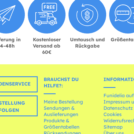
ferung in
Kostenloser
Umtausch und
Größenta
24-48h
Versand ab
Rückgabe
60€
BRAUCHST DU
INFORMATI
ENSERVICE
HILFE?:
Funidelia auf
Meine Bestellung
Impressum 
STELLUNG
Sendungen &
Datenschutz
FOLGEN
Auslieferungen
Cookies
Produkte &
Widerrufsrec
Größentabellen
Sitemap
Rücksendungen
Über uns