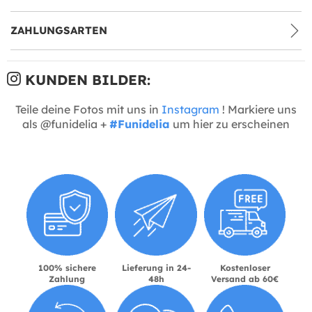
ZAHLUNGSARTEN
KUNDEN BILDER:
Teile deine Fotos mit uns in
Instagram
! Markiere uns
als @funidelia +
#Funidelia
um hier zu erscheinen
100% sichere
Lieferung in 24-
Kostenloser
Zahlung
48h
Versand ab 60€