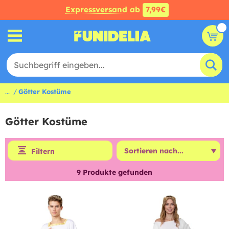
Expressversand
ab
7,99€
...
Götter Kostüme
Götter Kostüme
Filtern
9
Produkte gefunden