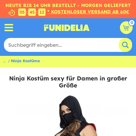
HEUTE BIS 14 UHR BESTELLT - MORGEN GELIEFERT
* KOSTENLOSER VERSAND AB 60€
:
:
05
45
11
0
...
Ninja Kostüme
Ninja Kostüm sexy für Damen in großer
Größe