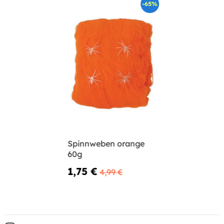
-65%
Spinnweben orange
60g
1,75 €
4,99 €