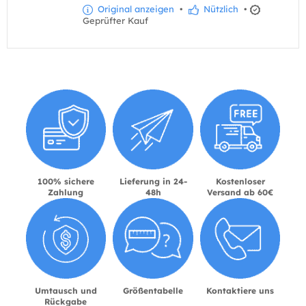
Original anzeigen
•
Nützlich
•
Geprüfter Kauf
100% sichere
Lieferung in 24-
Kostenloser
Zahlung
48h
Versand ab 60€
Umtausch und
Größentabelle
Kontaktiere uns
Rückgabe