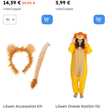
14,39 €
3,99 €
39,99 €
VERFÜGBAR
VERFÜGBAR
Löwen Accessoires Kit
Löwen Onesie Kostüm für