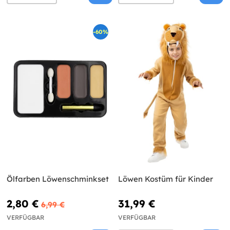
-60%
Ölfarben Löwenschminkset
Löwen Kostüm für Kinder
2,80 €
31,99 €
6,99 €
VERFÜGBAR
VERFÜGBAR