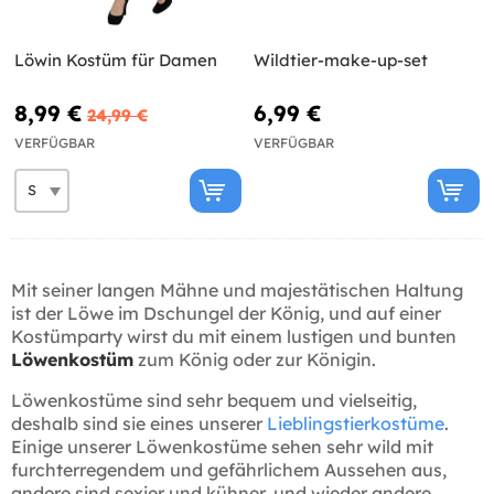
Löwin Kostüm für Damen
Wildtier-make-up-set
8,99 €
6,99 €
24,99 €
VERFÜGBAR
VERFÜGBAR
Mit seiner langen Mähne und majestätischen Haltung
ist der Löwe im Dschungel der König, und auf einer
Kostümparty wirst du mit einem lustigen und bunten
Löwenkostüm
zum König oder zur Königin.
Löwenkostüme sind sehr bequem und vielseitig,
deshalb sind sie eines unserer
Lieblingstierkostüme
.
Einige unserer Löwenkostüme sehen sehr wild mit
furchterregendem und gefährlichem Aussehen aus,
andere sind sexier und kühner, und wieder andere