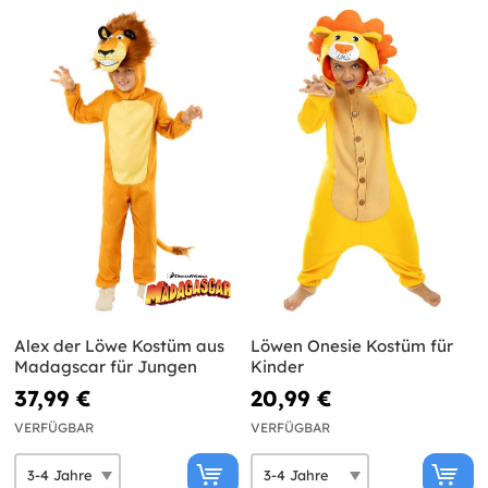
Alex der Löwe Kostüm aus
Löwen Onesie Kostüm für
Madagscar für Jungen
Kinder
37,99 €
20,99 €
VERFÜGBAR
VERFÜGBAR