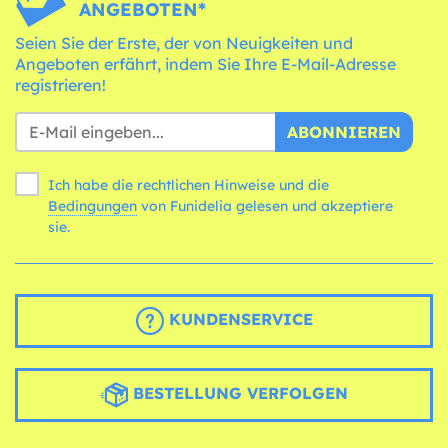
ANGEBOTEN*
Seien Sie der Erste, der von Neuigkeiten und
Angeboten erfährt, indem Sie Ihre E-Mail-Adresse
registrieren!
ABONNIEREN
Ich habe die rechtlichen Hinweise und die
Bedingungen
von Funidelia gelesen und akzeptiere
sie.
KUNDENSERVICE
BESTELLUNG VERFOLGEN