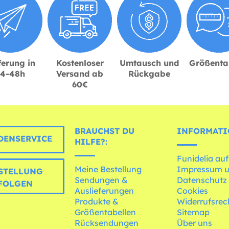
ferung in
Kostenloser
Umtausch und
Größenta
24-48h
Versand ab
Rückgabe
60€
BRAUCHST DU
INFORMATI
ENSERVICE
HILFE?:
Funidelia auf
Meine Bestellung
Impressum 
STELLUNG
Sendungen &
Datenschutz
FOLGEN
Auslieferungen
Cookies
Produkte &
Widerrufsrec
Größentabellen
Sitemap
Rücksendungen
Über uns