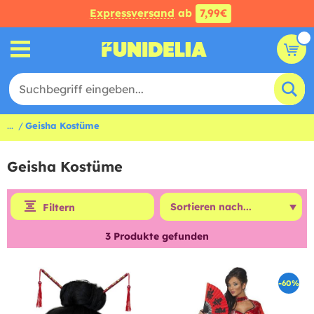
Expressversand
ab
7,99€
...
Geisha Kostüme
Geisha Kostüme
Filtern
3
Produkte gefunden
-60%