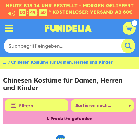
HEUTE BIS 14 UHR BESTELLT - MORGEN GELIEFERT
* KOSTENLOSER VERSAND AB 60€
:
:
02
49
30
...
Chinesen Kostüme für Damen, Herren und Kinder
Chinesen Kostüme für Damen, Herren
und Kinder
Filtern
1
Produkte gefunden